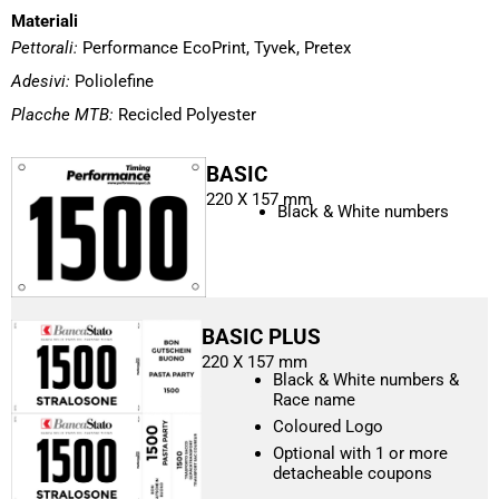
Materiali
Pettorali:
Performance EcoPrint, Tyvek, Pretex
Adesivi:
Poliolefine
Placche MTB:
Recicled Polyester
BASIC
220 X 157 mm
Black & White numbers
BASIC PLUS
220 X 157 mm
Black & White numbers &
Race name
Coloured Logo
Optional with 1 or more
detacheable coupons