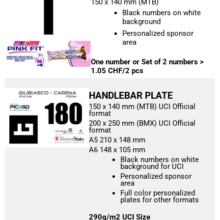
150 x 140 mm (MTB)
Black numbers on white
background
Personalized sponsor
area
One number or
Set of 2 numbers >
1.05 CHF/2 pcs
HANDLEBAR PLATE
150 x 140 mm (MTB) UCI Official
format
200 x 250 mm (BMX) UCI Official
format
A5 210 x 148 mm
A6 148 x 105 mm
Black numbers on white
background for UCI
Personalized sponsor
area
Full color personalized
plates for other formats
290g/m2 UCI Size