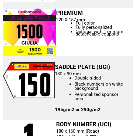
PREMIUM
220 X 157 mm
Full color
Fully personalized
Optional with 1 or more
detacheable coupons
SADDLE PLATE (UCI)
130 x 90 mm
Double sided
Black numbers on white
background
Personalized sponsor
area
195g/m2 or
290g/m2
BODY NUMBER (UCI)
180 x 160 mm (Road)